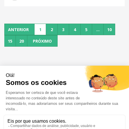
ANTERIOR
1
2
3
4
5
...
10
15
20
PRÓXIMO
OFERTAS DE EMPREGO
CANDIDATOS
EMPRESAS
NOTÍCIAS E CONSELHOS