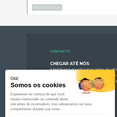
VAGA FECHADA
CONTACTO
CHEGAR ATÉ NÓS
A Fed Finance encontra-se no centro de Lisb
nossos consultores estão disponíveis todos 
para definir o seu perfil e ajudá-lo(a) na sua
CONTACTE-NOS !