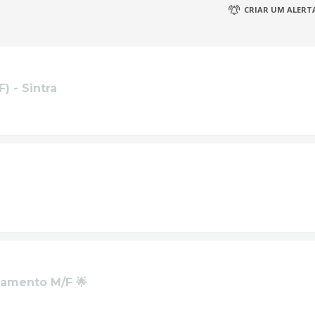
CRIAR UM ALERTA
) - Sintra
tamento M/F 🌟