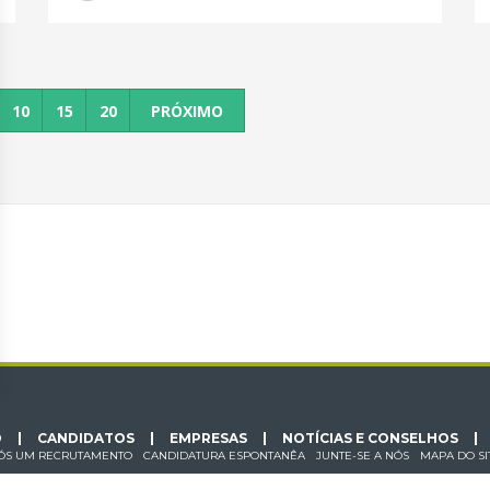
10
15
20
PRÓXIMO
O
CANDIDATOS
EMPRESAS
NOTÍCIAS E CONSELHOS
ÓS UM RECRUTAMENTO
CANDIDATURA ESPONTANÊA
JUNTE-SE A NÓS
MAPA DO SI
 DADOS