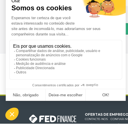
ANTERIOR
1
2
3
4
5
...
OFERTAS DE EMPREG
CONTACTE-NOS
CONFIAR-N
POLÍTICA DE PROTECÇÃO DE