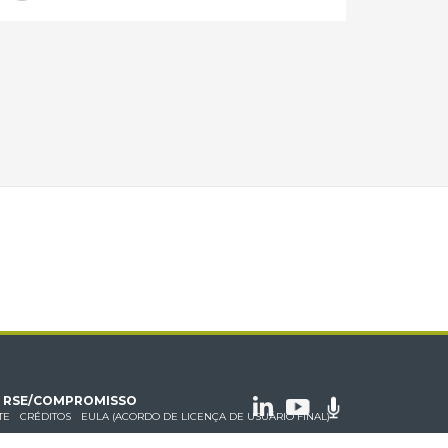
RSE/COMPROMISSO
TE
CRÉDITOS
EULA (ACORDO DE LICENÇA DE USUÁRIO FINAL)