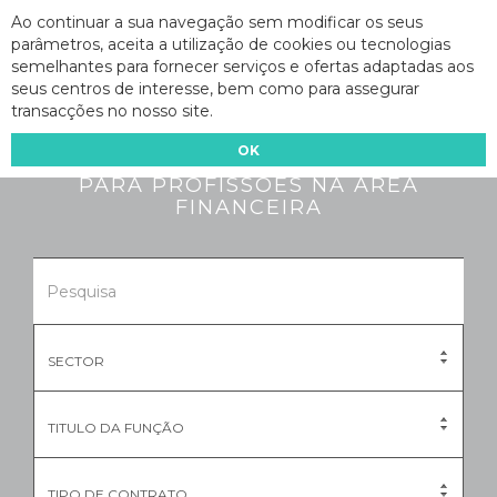
Ao continuar a sua navegação sem modificar os seus
parâmetros, aceita a utilização de cookies ou tecnologias
semelhantes para fornecer serviços e ofertas adaptadas aos
seus centros de interesse, bem como para assegurar
transacções no nosso site.
RECRUTAMENTO TEMPORÁRIO E
PERMANENTE
OK
PARA PROFISSÕES NA ÁREA
FINANCEIRA
SECTOR
TITULO DA FUNÇÃO
TIPO DE CONTRATO