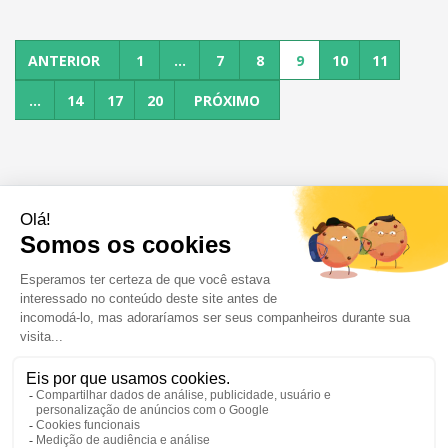
ANTERIOR
1
...
7
8
9
10
11
...
14
17
20
PRÓXIMO
OFERTAS DE EMPREGO
CANDIDATOS
EMPRESAS
NOTÍCIAS E CONSELHOS
RSE/COMPROMISSO