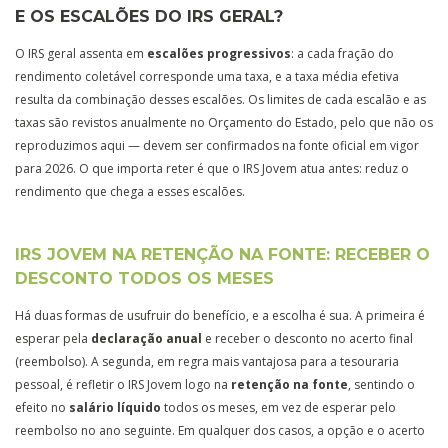
E OS ESCALÕES DO IRS GERAL?
O IRS geral assenta em
escalões progressivos
: a cada fração do
rendimento coletável corresponde uma taxa, e a taxa média efetiva
resulta da combinação desses escalões. Os limites de cada escalão e as
taxas são revistos anualmente no Orçamento do Estado, pelo que não os
reproduzimos aqui — devem ser confirmados na fonte oficial em vigor
para 2026. O que importa reter é que o IRS Jovem atua antes: reduz o
rendimento que chega a esses escalões.
IRS JOVEM NA RETENÇÃO NA FONTE: RECEBER O
DESCONTO TODOS OS MESES
Há duas formas de usufruir do benefício, e a escolha é sua. A primeira é
esperar pela
declaração anual
e receber o desconto no acerto final
(reembolso). A segunda, em regra mais vantajosa para a tesouraria
pessoal, é refletir o IRS Jovem logo na
retenção na fonte
, sentindo o
efeito no
salário líquido
todos os meses, em vez de esperar pelo
reembolso no ano seguinte. Em qualquer dos casos, a opção e o acerto