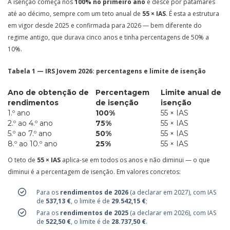
A isenção começa nos
100% no primeiro ano
e desce por patamares
até ao décimo, sempre com um teto anual de
55 × IAS
. É esta a estrutura
em vigor desde 2025 e confirmada para 2026 — bem diferente do
regime antigo, que durava cinco anos e tinha percentagens de 50% a
10%.
Tabela 1 — IRS Jovem 2026: percentagens e limite de isenção
Ano de obtenção de
Percentagem
Limite anual de
rendimentos
de isenção
isenção
1.º ano
100%
55 × IAS
2.º ao 4.º ano
75%
55 × IAS
5.º ao 7.º ano
50%
55 × IAS
8.º ao 10.º ano
25%
55 × IAS
O teto de
55 × IAS
aplica-se em todos os anos e não diminui — o que
diminui é a percentagem de isenção. Em valores concretos:
Para os
rendimentos de 2026
(a declarar em 2027), com IAS
de
537,13 €
, o limite é de
29.542,15 €
;
Para os
rendimentos de 2025
(a declarar em 2026), com IAS
de
522,50 €
, o limite é de
28.737,50 €
.