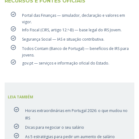
RECURSOS E FONTES OFICIAIS
Portal das Finanças
— simulador, declaração e valores em
vigor.
Info Fiscal (CIRS, artigo 12.º-B)
— base legal do IRS Jovem.
Segurança Social
— IAS e situação contributiva.
Todos Contam (Banco de Portugal)
— benefícios de IRS para
jovens.
gov.pt
— serviços e informação oficial do Estado.
LEIA TAMBÉM
Horas extraordinárias em Portugal 2026: o que mudou no
IRS
Dicas para negociar o seu salário
As 5 estratégias para pedir um aumento de salário