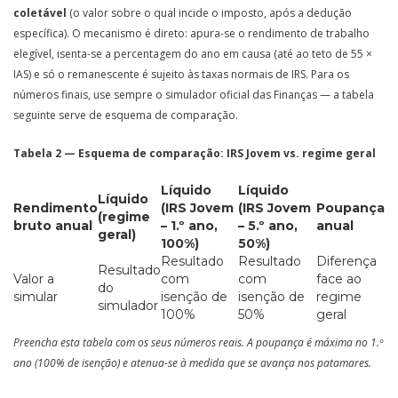
coletável
(o valor sobre o qual incide o imposto, após a dedução
específica). O mecanismo é direto: apura-se o rendimento de trabalho
elegível, isenta-se a percentagem do ano em causa (até ao teto de 55 ×
IAS) e só o remanescente é sujeito às taxas normais de IRS. Para os
números finais, use sempre o simulador oficial das Finanças — a tabela
seguinte serve de esquema de comparação.
Tabela 2 — Esquema de comparação: IRS Jovem vs. regime geral
Líquido
Líquido
Líquido
Rendimento
(IRS Jovem
(IRS Jovem
Poupança
(regime
bruto anual
– 1.º ano,
– 5.º ano,
anual
geral)
100%)
50%)
Resultado
Resultado
Diferença
Resultado
Valor a
com
com
face ao
do
simular
isenção de
isenção de
regime
simulador
100%
50%
geral
Preencha esta tabela com os seus números reais. A poupança é máxima no 1.º
ano (100% de isenção) e atenua-se à medida que se avança nos patamares.