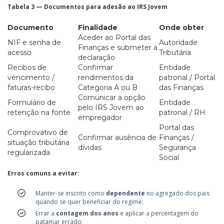
Tabela 3 — Documentos para adesão ao IRS Jovem
Documento
Finalidade
Onde obter
Aceder ao Portal das
NIF e senha de
Autoridade
Finanças e submeter a
acesso
Tributária
declaração
Recibos de
Confirmar
Entidade
vencimento /
rendimentos da
patronal / Portal
faturas-recibo
Categoria A ou B
das Finanças
Comunicar a opção
Formulário de
Entidade
pelo IRS Jovem ao
retenção na fonte
patronal / RH
empregador
Portal das
Comprovativo de
Confirmar ausência de
Finanças /
situação tributária
dívidas
Segurança
regularizada
Social
Erros comuns a evitar:
Manter-se inscrito como
dependente
no agregado dos pais
quando se quer beneficiar do regime;
Errar a
contagem dos anos
e aplicar a percentagem do
patamar errado;