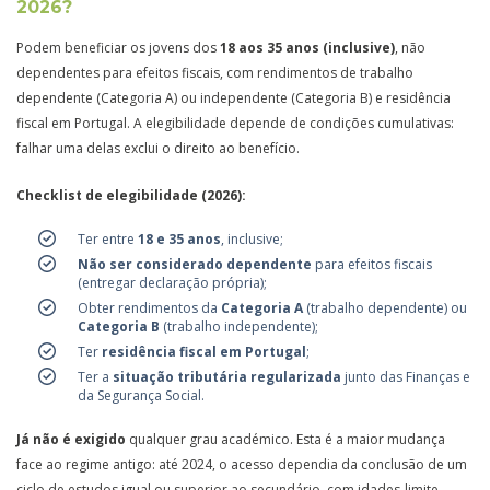
2026?
Podem beneficiar os jovens dos
18 aos 35 anos (inclusive)
, não
dependentes para efeitos fiscais, com rendimentos de trabalho
dependente (Categoria A) ou independente (Categoria B) e residência
fiscal em Portugal. A elegibilidade depende de condições cumulativas:
falhar uma delas exclui o direito ao benefício.
Checklist de elegibilidade (2026):
Ter entre
18 e 35 anos
, inclusive;
Não ser considerado dependente
para efeitos fiscais
(entregar declaração própria);
Obter rendimentos da
Categoria A
(trabalho dependente) ou
Categoria B
(trabalho independente);
Ter
residência fiscal em Portugal
;
Ter a
situação tributária regularizada
junto das Finanças e
da Segurança Social.
Já não é exigido
qualquer grau académico. Esta é a maior mudança
face ao regime antigo: até 2024, o acesso dependia da conclusão de um
ciclo de estudos igual ou superior ao secundário, com idades-limite