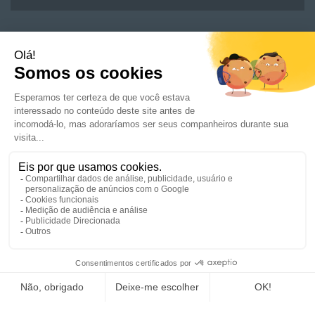
OFERTAS DE EMPREGO
CANDIDATOS
EMPRESAS
NOTÍCIAS E CONSELHOS
RSE/COMPROMISSO
CONTACTE-NOS
CONFIAR-NÓS UM RECRUTAMENTO
CANDIDATURA ESPONTANÊA
JUNTE-SE A NÓS
MAPA DO SITE
CRÉDITOS
EULA (ACORDO DE LICENÇA DE USUÁRIO FINAL)
POLÍTICA DE PROTECÇÃO DE DADOS
UMA MARCA DO GRUPO FED