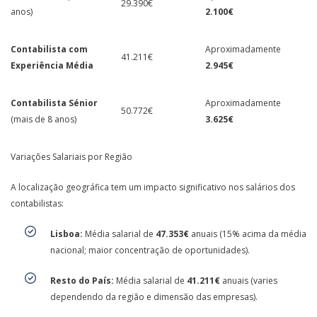
29.390€
anos)
2.100€
Contabilista com
Aproximadamente
41.211€
Experiência Média
2.945€
Contabilista Sénior
Aproximadamente
50.772€
(mais de 8 anos)
3.625€
Variações Salariais por Região
A localização geográfica tem um impacto significativo nos salários dos
contabilistas:
Lisboa:
Média salarial de
47.353€
anuais (15% acima da média
nacional; maior concentração de oportunidades).
Resto do País:
Média salarial de
41.211€
anuais (varies
dependendo da região e dimensão das empresas).