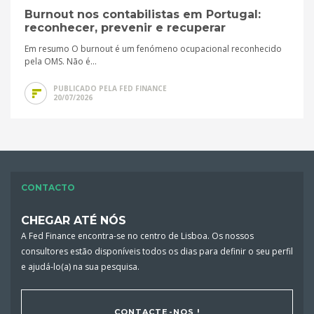
Burnout nos contabilistas em Portugal:
reconhecer, prevenir e recuperar
Em resumo O burnout é um fenómeno ocupacional reconhecido
pela OMS. Não é...
PUBLICADO PELA FED FINANCE
20/07/2026
CONTACTO
CHEGAR ATÉ NÓS
A Fed Finance encontra-se no centro de Lisboa. Os nossos
consultores estão disponíveis todos os dias para definir o seu perfil
e ajudá-lo(a) na sua pesquisa.
CONTACTE-NOS !