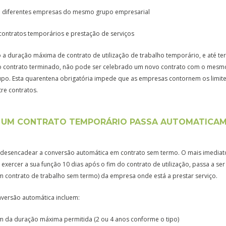
a diferentes empresas do mesmo grupo empresarial
 contratos temporários e prestação de serviços
 a duração máxima de contrato de utilização de trabalho temporário, e até t
o contrato terminado, não pode ser celebrado um novo contrato com o mes
. Esta quarentena obrigatória impede que as empresas contornem os limites
re contratos.
 UM CONTRATO TEMPORÁRIO PASSA AUTOMATICAM
 desencadear a conversão automática em contrato sem termo. O mais imedia
 exercer a sua função 10 dias após o fim do contrato de utilização, passa a s
m contrato de trabalho sem termo) da empresa onde está a prestar serviço.
nversão automática incluem:
 da duração máxima permitida (2 ou 4 anos conforme o tipo)