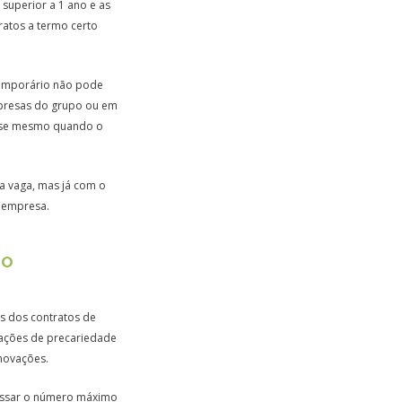
superior a 1 ano e as
ratos a termo certo
 temporário não pode
mpresas do grupo ou em
a-se mesmo quando o
ma vaga, mas já com o
 empresa.
HO
s dos contratos de
tuações de precariedade
novações.
passar o número máximo