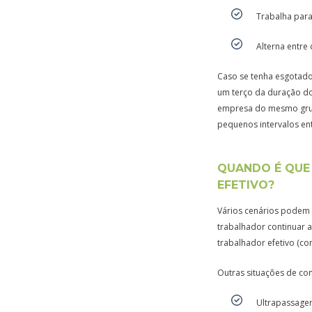
Trabalha par
Alterna entre
Caso se tenha esgotado
um terço da duração d
empresa do mesmo grupo
pequenos intervalos ent
QUANDO É QUE
EFETIVO?
Vários cenários podem
trabalhador continuar a
trabalhador efetivo (co
Outras situações de co
Ultrapassagem