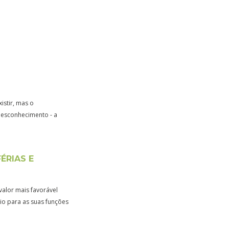
istir, mas o
desconhecimento - a
ÉRIAS E
alor mais favorável
io para as suas funções