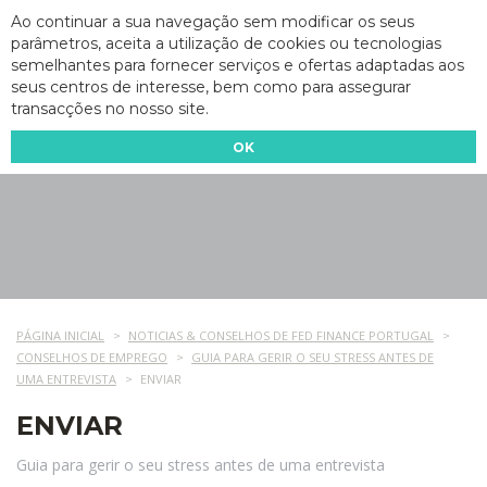
Ao continuar a sua navegação sem modificar os seus
parâmetros, aceita a utilização de cookies ou tecnologias
semelhantes para fornecer serviços e ofertas adaptadas aos
seus centros de interesse, bem como para assegurar
transacções no nosso site.
OK
PÁGINA INICIAL
NOTICIAS & CONSELHOS DE FED FINANCE PORTUGAL
CONSELHOS DE EMPREGO
GUIA PARA GERIR O SEU STRESS ANTES DE
UMA ENTREVISTA
ENVIAR
ENVIAR
Guia para gerir o seu stress antes de uma entrevista