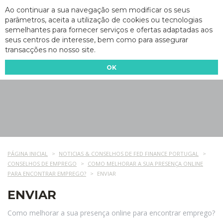
Ao continuar a sua navegação sem modificar os seus
parâmetros, aceita a utilização de cookies ou tecnologias
semelhantes para fornecer serviços e ofertas adaptadas aos
seus centros de interesse, bem como para assegurar
transacções no nosso site.
OK
PÁGINA INICIAL
NOTICIAS & CONSELHOS DE FED FINANCE PORTUGAL
CONSELHOS DE EMPREGO
COMO MELHORAR A SUA PRESENÇA ONLINE
PARA ENCONTRAR EMPREGO?
ENVIAR
ENVIAR
Como melhorar a sua presença online para encontrar emprego?