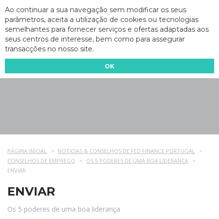
Ao continuar a sua navegação sem modificar os seus
parâmetros, aceita a utilização de cookies ou tecnologias
semelhantes para fornecer serviços e ofertas adaptadas aos
seus centros de interesse, bem como para assegurar
transacções no nosso site.
OK
PÁGINA INICIAL
NOTICIAS & CONSELHOS DE FED FINANCE PORTUGAL
CONSELHOS DE EMPREGO
OS 5 PODERES DE UMA BOA LIDERANÇA
ENVIAR
ENVIAR
Os 5 poderes de uma boa liderança