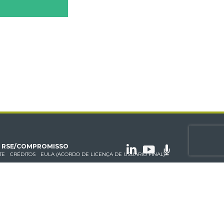
RSE/COMPROMISSO
TE
CRÉDITOS
EULA (ACORDO DE LICENÇA DE USUÁRIO FINAL)