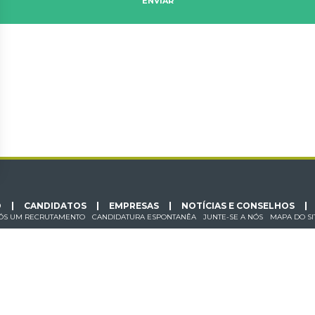
O
CANDIDATOS
EMPRESAS
NOTÍCIAS E CONSELHOS
ÓS UM RECRUTAMENTO
CANDIDATURA ESPONTANÊA
JUNTE-SE A NÓS
MAPA DO SI
 DADOS
O FED