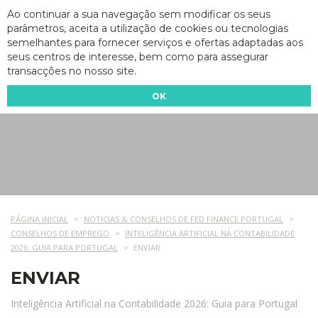
Ao continuar a sua navegação sem modificar os seus
parâmetros, aceita a utilização de cookies ou tecnologias
semelhantes para fornecer serviços e ofertas adaptadas aos
seus centros de interesse, bem como para assegurar
transacções no nosso site.
OK
PÁGINA INICIAL
NOTICIAS & CONSELHOS DE FED FINANCE PORTUGAL
CONSELHOS DE EMPREGO
INTELIGÊNCIA ARTIFICIAL NA CONTABILIDADE
2026: GUIA PARA PORTUGAL
ENVIAR
ENVIAR
Inteligência Artificial na Contabilidade 2026: Guia para Portugal