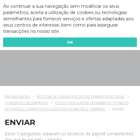
Ao continuar a sua navegação sem modificar os seus
parâmetros, aceita a utilização de cookies ou tecnologias
semelhantes para fornecer serviços e ofertas adaptadas aos
seus centros de interesse, bem como para assegurar
transacções no nosso site.
OK
PÁGINA INICIAL
NOTICIAS & CONSELHOS DE FED FINANCE PORTUGAL
CONSELHOS DE EMPREGO
ESTAS 5 PERGUNTAS SEPARAM OS TÉCNICOS
DE PAYROLL COMPETENTES DOS QUE FICAM PELO CAMINHO
ENVIAR
ENVIAR
Estas 5 perguntas separam os técnicos de payroll competentes
dos que ficam pelo caminho