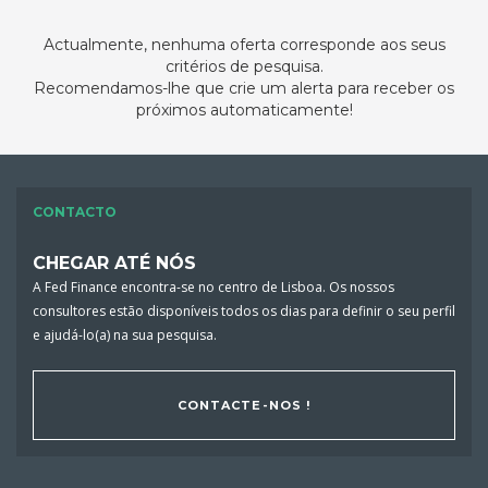
Actualmente, nenhuma oferta corresponde aos seus
critérios de pesquisa.
Recomendamos-lhe que crie um alerta para receber os
próximos automaticamente!
CONTACTO
CHEGAR ATÉ NÓS
A Fed Finance encontra-se no centro de Lisboa. Os nossos
consultores estão disponíveis todos os dias para definir o seu perfil
e ajudá-lo(a) na sua pesquisa.
CONTACTE-NOS !