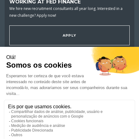
WORKING AT FED FINANCE
We hire new recruitment consultants all year long. Interested in a
new challenge? Apply now!
APPLY
JOBS
ARE YOU A JOB SEEKER ?
COMPANIES
NEWS AND ADVICE
CSR/ENGAGEMENTS